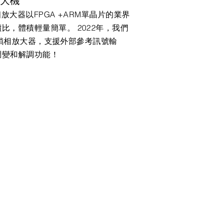
擴大機
放大器以FPGA +ARM單晶片的業界
比，體積輕量簡單。 2022年，我們
幕顯鎖相放大器，支援外部參考訊號輸
調變和解調功能！